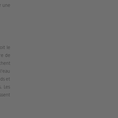
r une
oit le
re de
chent
l'eau
ds et
. Les
ssent