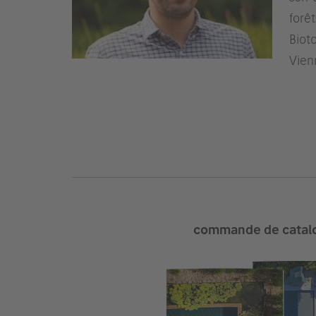
forê
Biot
Vien
commande de catal