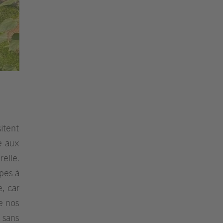
itent
e aux
relle.
pes à
, car
e nos
 sans