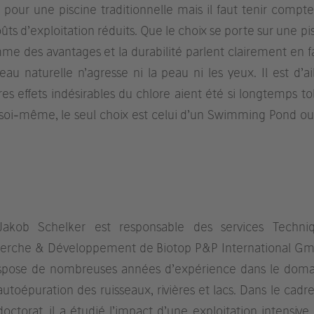
 pour une piscine traditionnelle mais il faut tenir compte
s d’exploitation réduits. Que le choix se porte sur une pis
me des avantages et la durabilité parlent clairement en f
eau naturelle n’agresse ni la peau ni les yeux. Il est d’ai
 effets indésirables du chlore aient été si longtemps tol
à soi-même, le seul choix est celui d’un Swimming Pond ou
Jakob Schelker est responsable des services Techniq
erche & Développement de Biotop P&P International Gm
ispose de nombreuses années d’expérience dans le dom
autoépuration des ruisseaux, rivières et lacs. Dans le cadr
doctorat, il a étudié l’impact d’une exploitation intensive