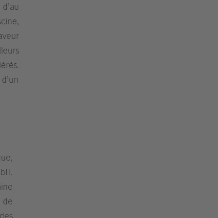
 d’au
cine,
aveur
lleurs
érés.
 d’un
ue,
bH.
aine
e de
 des