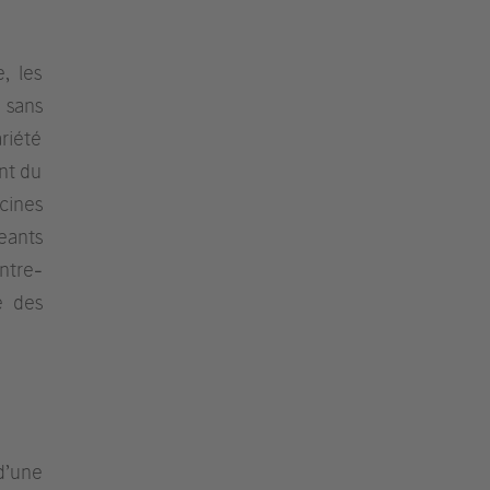
, les
 sans
riété
nt du
cines
eants
ntre-
e des
d’une