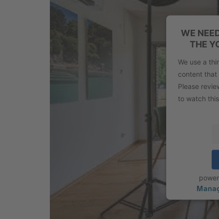
WE NEED
THE Y
We use a thi
content that 
Please revie
to watch this
powe
Manag