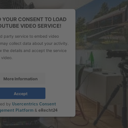
 YOUR CONSENT TO LOAD
OUTUBE VIDEO SERVICE!
rd party service to embed video
may collect data about your activity.
w the details and accept the service
 video.
More Information
Accept
red by
Usercentrics Consent
ement Platform
&
eRecht24