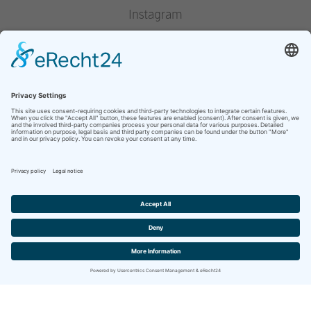
Instagram
Pinterest
Houzz
YouTube
presse
mentions légales
déclaration de protection des données
Website by
berghWerk New Media