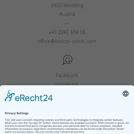
3400 Weidling
Austria
—
+43 2243 304 06
office@biotop-pools.com
Facebook
Instagram
Pinterest
Houzz
YouTube