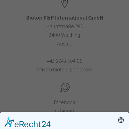
Biotop P&P International GmbH
Hauptstraße 285
3400 Weidling
Austria
—
+43 2243 304 06
office@biotop-pools.com
Facebook
Instagram
Pinterest
Houzz