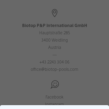
Biotop P&P International GmbH
Hauptstraße 285
3400 Weidling
Austria
—
+43 2243 304 06
office@biotop-pools.com
Facebook
Instagram