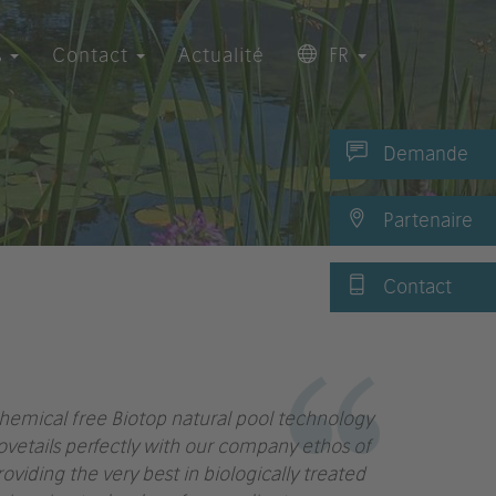
s
Contact
Actualité
FR
Demande
Partenaire
Contact
hemical free Biotop natural pool technology
ovetails perfectly with our company ethos of
roviding the very best in biologically treated