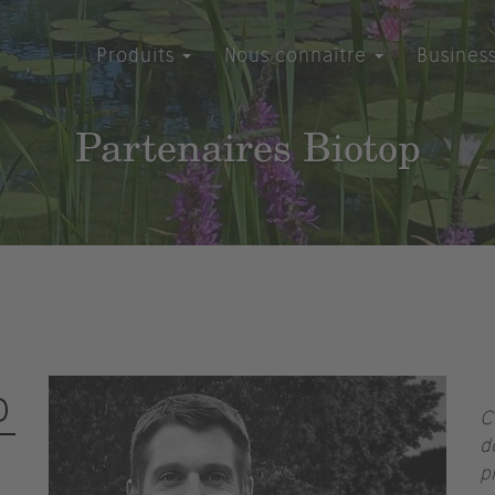
Produits
Nous connaître
Busines
Partenaires Biotop
D
C
d
p