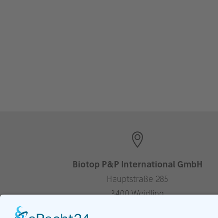
Biotop P&P International GmbH
Hauptstraße 285
3400 Weidling
Austria