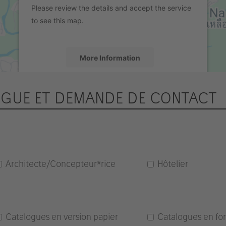
Please review the details and accept the service
to see this map.
More Information
Accept
GUE ET DEMANDE DE CONTACT
powered by
Usercentrics Consent
Management Platform
&
eRecht24
Architecte/Concepteur*rice
Hôtelier
Catalogues en version papier
Catalogues en fo